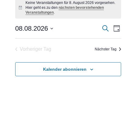
Keine Veranstaltungen für 8. August 2026 vorgesehen.
für
Hier geht es zu den
nächsten bevorstehenden
Hinweis
Veranstaltungen
.
8.
Veranst
Veran
08.08.2026
Suche
Tag
August
Ansic
Datum
Suche
wählen.
Navig
2026
und
Vorheriger Tag
Nächster Tag
Ansicht
Navigat
Kalender abonnieren